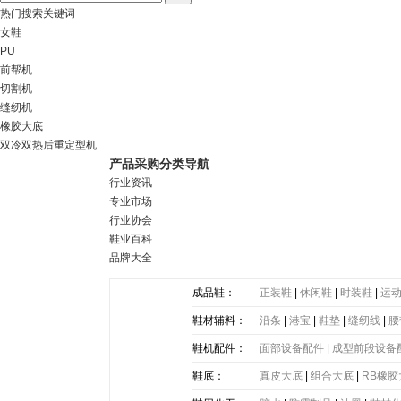
热门搜索关键词
女鞋
PU
前帮机
切割机
缝纫机
橡胶大底
双冷双热后重定型机
产品采购分类导航
行业资讯
专业市场
行业协会
鞋业百科
品牌大全
成品鞋：
正装鞋
|
休闲鞋
|
时装鞋
|
运
鞋材辅料：
沿条
|
港宝
|
鞋垫
|
缝纫线
|
腰
带
|
塑胶片
|
其他
鞋机配件：
面部设备配件
|
成型前段设备
鞋底：
真皮大底
|
组合大底
|
RB橡胶