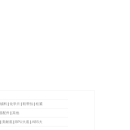
绒料
|
化学片
|
鞋带扣
|
松紧
器配件
|
其他
|
美耐底
|
BPU大底
|
ABS大