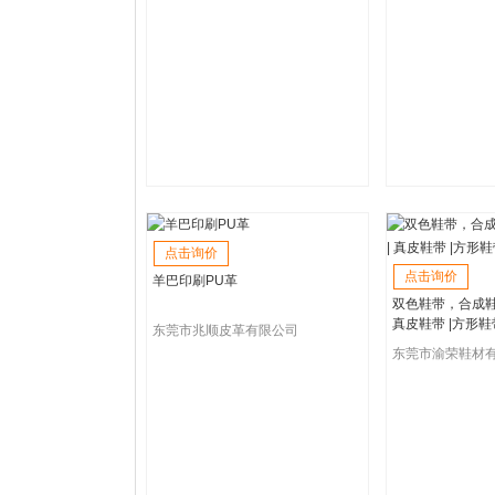
点击询价
点击询价
羊巴印刷PU革
双色鞋带，合成鞋
真皮鞋带 |方形鞋
东莞市兆顺皮革有限公司
东莞市渝荣鞋材