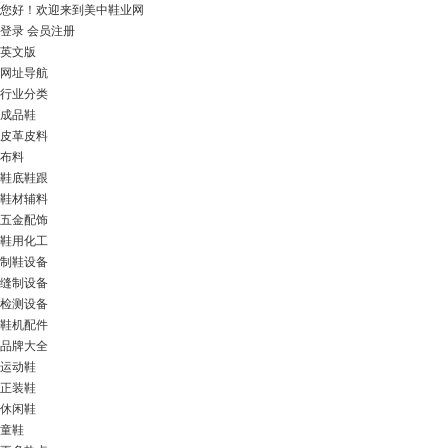
您好！
欢迎来到美中鞋业网
登录
会员注册
英文版
网址导航
行业分类
成品鞋
皮革皮料
布料
鞋底鞋跟
鞋材辅料
五金配饰
鞋用化工
制鞋设备
缝制设备
检测设备
鞋机配件
品牌大全
运动鞋
正装鞋
休闲鞋
童鞋