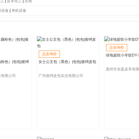
底
|
PC大底
|
软木大底
|
牛津鞋底
|
生胶鞋底
|
仿皮鞋底
|
橡胶鞋底
|
橡塑发泡底
|
TR
化工
|
皮革化工
|
其他
型设备
|
单机设备
点击询价
点击询价
绿地超软小羊纹DY-
粉色）|包包|俊锜
女士公文包（黑色）|包包|俊锜皮包
惠州市东盈皮革有
业有限公司
广州俊锜皮包实业有限公司