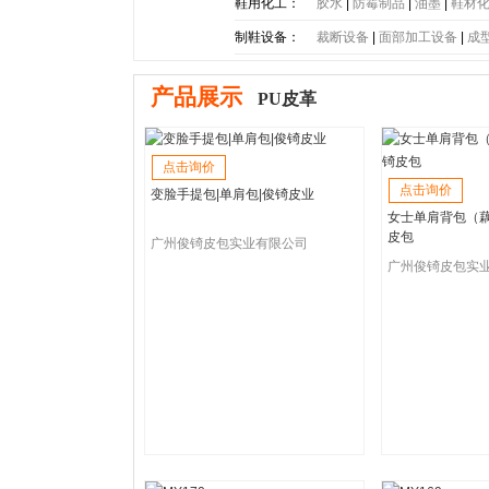
底
|
PE大底
|
PP大底
|
SBR大
鞋用化工：
胶水
|
防霉制品
|
油墨
|
鞋材
制鞋设备：
裁断设备
|
面部加工设备
|
成
产品展示
PU皮革
点击询价
点击询价
变脸手提包|单肩包|俊锜皮业
女士单肩背包（藕
皮包
广州俊锜皮包实业有限公司
广州俊锜皮包实