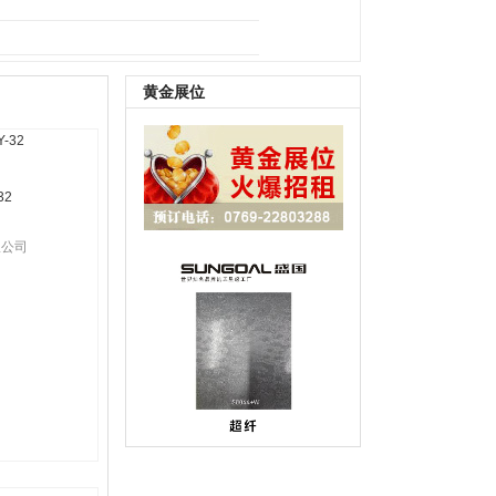
B鞋底
|
其它
黄金展位
32
限公司