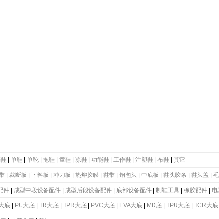
动鞋
|
单鞋
|
单靴
|
拖鞋
|
童鞋
|
凉鞋
|
功能鞋
|
工作鞋
|
注塑鞋
|
布鞋
|
其它
带
|
裁断板
|
下料板
|
冲刀板
|
热熔胶膜
|
鞋带
|
钢包头
|
中底板
|
鞋头胶条
|
鞋头盖
|
毛
配件
|
成型中段设备配件
|
成型后段设备配件
|
底部设备配件
|
制鞋工具
|
橡胶配件
|
电
大底
|
PU大底
|
TR大底
|
TPR大底
|
PVC大底
|
EVA大底
|
MD底
|
TPU大底
|
TCR大底