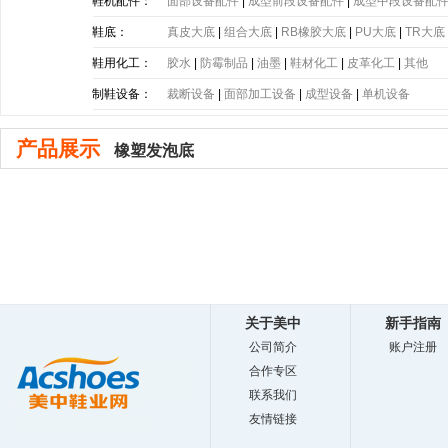
带
|
塑胶片
|
其他
鞋机配件：
面部设备配件
|
成型前段设备配件
|
成型中段设备配
鞋底：
真皮大底
|
组合大底
|
RB橡胶大底
|
PU大底
|
TR大底
底
|
PE大底
|
PP大底
|
SBR大底
|
PC大底
|
软木大底
鞋用化工：
胶水
|
防霉制品
|
油墨
|
鞋材化工
|
皮革化工
|
其他
制鞋设备：
裁断设备
|
面部加工设备
|
成型设备
|
单机设备
产品展示
橡塑发泡底
关于美中
新手指南
公司简介
账户注册
合作专区
联系我们
友情链接