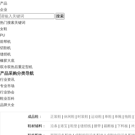
产品
企业
热门搜索关键词
女鞋
PU
前帮机
切割机
缝纫机
橡胶大底
双冷双热后重定型机
产品采购分类导航
行业资讯
专业市场
行业协会
鞋业百科
品牌大全
成品鞋：
正装鞋
|
休闲鞋
|
时装鞋
|
运动鞋
|
单鞋
|
单靴
|
拖鞋
|
鞋材辅料：
沿条
|
港宝
|
鞋垫
|
缝纫线
|
腰带
|
裁断板
|
下料板
|
冲