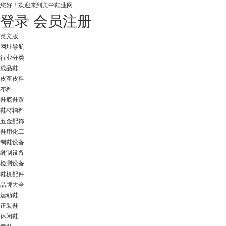
您好！
欢迎来到美中鞋业网
登录
会员注册
英文版
网址导航
行业分类
成品鞋
皮革皮料
布料
鞋底鞋跟
鞋材辅料
五金配饰
鞋用化工
制鞋设备
缝制设备
检测设备
鞋机配件
品牌大全
运动鞋
正装鞋
休闲鞋