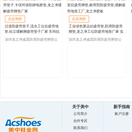
点击询价
点击询价
过道防疲劳垫子,流水工位抗疲劳地
工业绿色黄边抗疲劳垫,防滑防疲劳
垫,站立缓解脚疲劳垫子厂家 车间抗
脚垫,龙之净工位防疲劳地垫厂家 实
疲劳垫子,卡优环保防静电胶垫,龙之
验室抗疲劳脚垫,耐用型防疲劳垫,缓
深圳龙之净减震防滑防疲劳脚垫公
深圳龙之净减震防滑防疲劳脚垫公
净缓解疲劳脚垫厂家
解疲劳地垫工厂,龙之净胶板
司
司
关于美中
新手指南
公司简介
账户注册
合作专区
联系我们