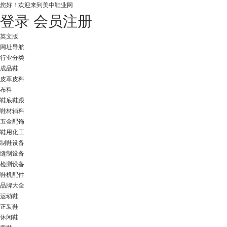
您好！
欢迎来到美中鞋业网
登录
会员注册
英文版
网址导航
行业分类
成品鞋
皮革皮料
布料
鞋底鞋跟
鞋材辅料
五金配饰
鞋用化工
制鞋设备
缝制设备
检测设备
鞋机配件
品牌大全
运动鞋
正装鞋
休闲鞋