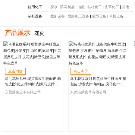
底
|
PE大底
|
PP大底
|
SBR大底
|
PC大底
|
软木大底
鞋用化工：
胶水
|
防霉制品
|
油墨
|
鞋材化工
|
皮革化工
|
其他
制鞋设备：
裁断设备
|
面部加工设备
|
成型设备
|
单机设备
产品展示
花皮
点击询价
点击询价
马毛花纹系列 现货供应牛鞋面皮|箱
马毛花纹系列 现货供应牛鞋面皮|箱
包皮|沙发皮|牛纳帕皮|疯马皮|牛二
包皮|沙发皮|牛纳帕皮|疯马皮|牛二
层反毛皮|牛皮花皮|猪巴戈|猪里皮等
层反毛皮|牛皮花皮|猪巴戈|猪里皮等
东莞港荣皮革有限公司
东莞港荣皮革有限公司
特色皮革
特色皮革