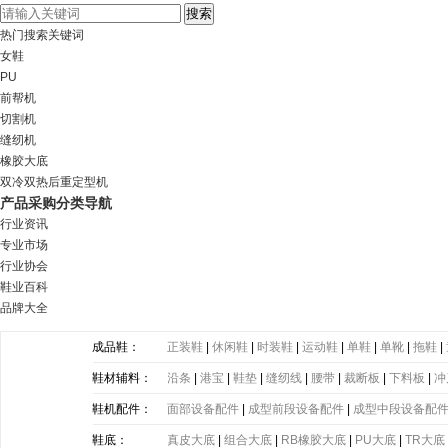
热门搜索关键词
女鞋
PU
前帮机
切割机
缝纫机
橡胶大底
双冷双热后重定型机
产品采购分类导航
行业资讯
专业市场
行业协会
鞋业百科
品牌大全
成品鞋：
正装鞋
|
休闲鞋
|
时装鞋
|
运动鞋
|
单鞋
|
单靴
|
拖鞋
|
鞋材辅料：
沿条
|
港宝
|
鞋垫
|
缝纫线
|
腰带
|
裁断板
|
下料板
|
冲
带
|
塑胶片
|
其他
鞋机配件：
面部设备配件
|
成型前段设备配件
|
成型中段设备配
鞋底：
真皮大底
|
组合大底
|
RB橡胶大底
|
PU大底
|
TR大底