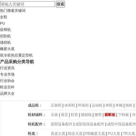
热门搜索关键词
女鞋
PU
前帮机
切割机
缝纫机
橡胶大底
双冷双热后重定型机
产品采购分类导航
行业资讯
专业市场
行业协会
鞋业百科
品牌大全
成品鞋：
正装鞋
|
休闲鞋
|
时装鞋
|
运动鞋
|
单鞋
|
单靴
|
拖鞋
|
鞋材辅料：
沿条
|
港宝
|
鞋垫
|
缝纫线
|
腰带
|
裁断板
|
下料板
|
冲
带
|
塑胶片
|
其他
鞋机配件：
面部设备配件
|
成型前段设备配件
|
成型中段设备配
鞋底：
真皮大底
|
组合大底
|
RB橡胶大底
|
PU大底
|
TR大底