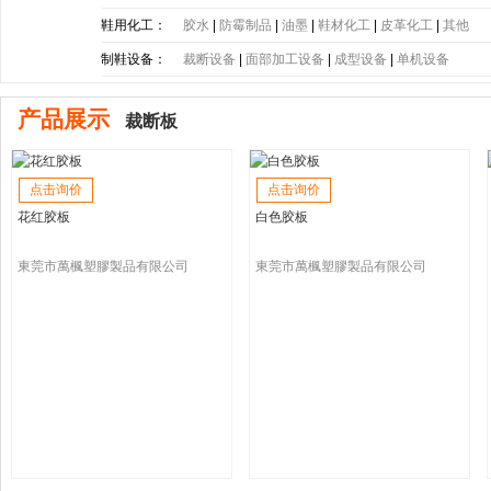
底
|
PE大底
|
PP大底
|
SBR大底
|
PC大底
|
软木大底
鞋用化工：
胶水
|
防霉制品
|
油墨
|
鞋材化工
|
皮革化工
|
其他
制鞋设备：
裁断设备
|
面部加工设备
|
成型设备
|
单机设备
产品展示
裁断板
点击询价
点击询价
花红胶板
白色胶板
東莞市萬楓塑膠製品有限公司
東莞市萬楓塑膠製品有限公司