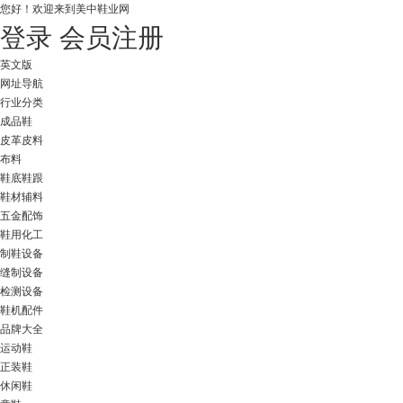
您好！
欢迎来到美中鞋业网
登录
会员注册
英文版
网址导航
行业分类
成品鞋
皮革皮料
布料
鞋底鞋跟
鞋材辅料
五金配饰
鞋用化工
制鞋设备
缝制设备
检测设备
鞋机配件
品牌大全
运动鞋
正装鞋
休闲鞋