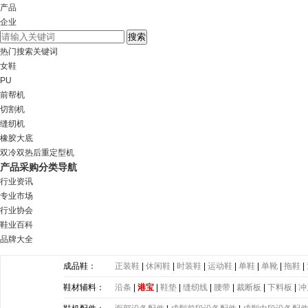
产品
企业
热门搜索关键词
女鞋
PU
前帮机
切割机
缝纫机
橡胶大底
双冷双热后重定型机
产品采购分类导航
行业资讯
专业市场
行业协会
鞋业百科
品牌大全
成品鞋：
正装鞋
|
休闲鞋
|
时装鞋
|
运动鞋
|
单鞋
|
单靴
|
拖鞋
|
鞋材辅料：
沿条
|
港宝
|
鞋垫
|
缝纫线
|
腰带
|
裁断板
|
下料板
|
冲