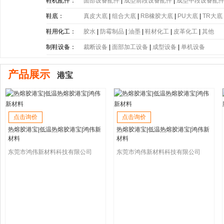
带
|
塑胶片
|
其他
鞋机配件：
面部设备配件
|
成型前段设备配件
|
成型中段设备配
鞋底：
真皮大底
|
组合大底
|
RB橡胶大底
|
PU大底
|
TR大底
底
|
PE大底
|
PP大底
|
SBR大底
|
PC大底
|
软木大底
鞋用化工：
胶水
|
防霉制品
|
油墨
|
鞋材化工
|
皮革化工
|
其他
制鞋设备：
裁断设备
|
面部加工设备
|
成型设备
|
单机设备
产品展示
港宝
点击询价
点击询价
热熔胶港宝|低温热熔胶港宝|鸿伟新
热熔胶港宝|低温热熔胶港宝|鸿伟新
材料
材料
东莞市鸿伟新材料科技有限公司
东莞市鸿伟新材料科技有限公司