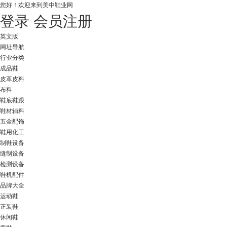
您好！
欢迎来到美中鞋业网
登录
会员注册
英文版
网址导航
行业分类
成品鞋
皮革皮料
布料
鞋底鞋跟
鞋材辅料
五金配饰
鞋用化工
制鞋设备
缝制设备
检测设备
鞋机配件
品牌大全
运动鞋
正装鞋
休闲鞋