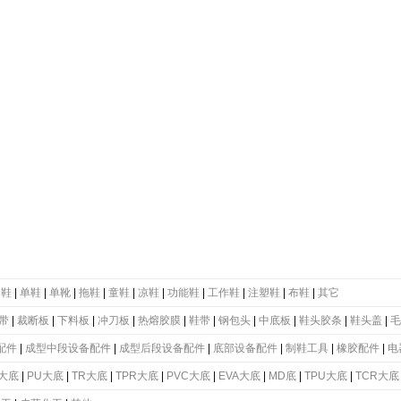
动鞋
|
单鞋
|
单靴
|
拖鞋
|
童鞋
|
凉鞋
|
功能鞋
|
工作鞋
|
注塑鞋
|
布鞋
|
其它
带
|
裁断板
|
下料板
|
冲刀板
|
热熔胶膜
|
鞋带
|
钢包头
|
中底板
|
鞋头胶条
|
鞋头盖
|
毛
配件
|
成型中段设备配件
|
成型后段设备配件
|
底部设备配件
|
制鞋工具
|
橡胶配件
|
电
大底
|
PU大底
|
TR大底
|
TPR大底
|
PVC大底
|
EVA大底
|
MD底
|
TPU大底
|
TCR大底