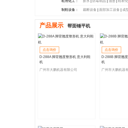
底
|
PE大底
|
PP大底
|
SBR大
鞋用化工：
胶水
|
防霉制品
|
油墨
|
鞋材
制鞋设备：
裁断设备
|
面部加工设备
|
成
产品展示
帮面锤平机
点击询价
点击询价
D-288A 脚背翘度整形机 意大利鞋
D-288B 脚背
机
机
广州市大鹏机器有限公司
广州市大鹏机器