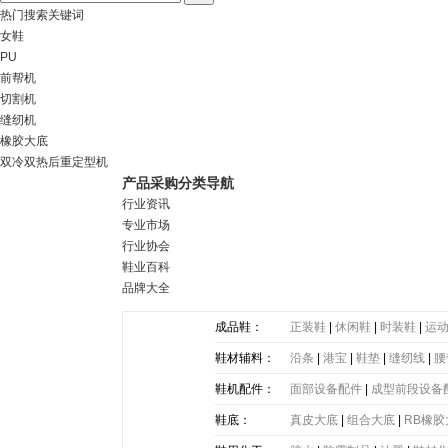
热门搜索关键词
女鞋
PU
前帮机
切割机
缝纫机
橡胶大底
双冷双热后重定型机
产品采购分类导航
行业资讯
专业市场
行业协会
鞋业百科
品牌大全
成品鞋：
正装鞋
|
休闲鞋
|
时装鞋
|
运
鞋材辅料：
沿条
|
港宝
|
鞋垫
|
缝纫线
|
腰
带
|
塑胶片
|
其他
鞋机配件：
面部设备配件
|
成型前段设备
鞋底：
真皮大底
|
组合大底
|
RB橡胶