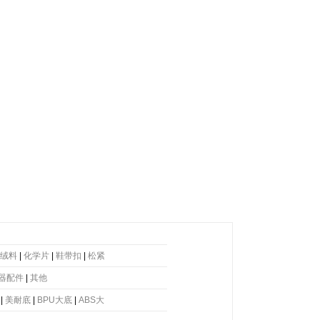
绒料
|
化学片
|
鞋带扣
|
松紧
器配件
|
其他
|
美耐底
|
BPU大底
|
ABS大