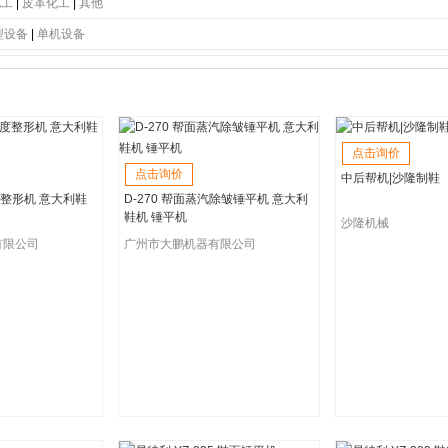
底
|
PC大底
|
软木大底
|
牛津鞋底
|
生胶鞋底
|
仿皮鞋底
|
橡胶鞋底
|
橡塑发泡底
|
TR
化工
|
皮革化工
|
其他
型设备
|
单机设备
点击询价
点击询价
中后帮机|沙隆制鞋
翘度整形机 意大利鞋
D-270 帮面蒸汽除皱锤平机 意大利
鞋机 锤平机
沙隆机械
有限公司
广州市大鹏机器有限公司