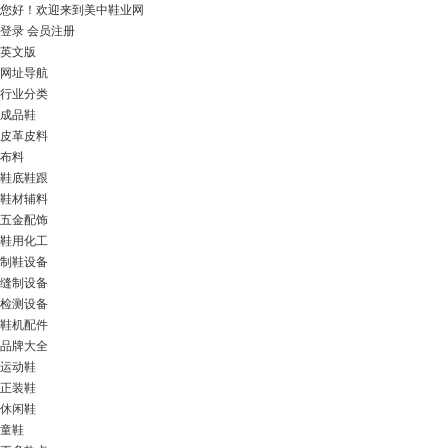
您好！
欢迎来到美中鞋业网
登录
会员注册
英文版
网址导航
行业分类
成品鞋
皮革皮料
布料
鞋底鞋跟
鞋材辅料
五金配饰
鞋用化工
制鞋设备
缝制设备
检测设备
鞋机配件
品牌大全
运动鞋
正装鞋
休闲鞋
童鞋