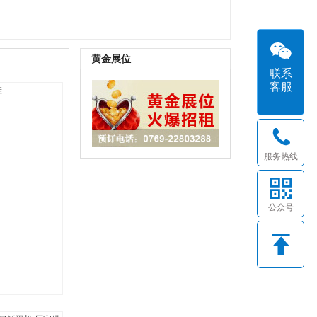
B鞋底
|
其它
黄金展位
联系
客服
服务热线
公众号