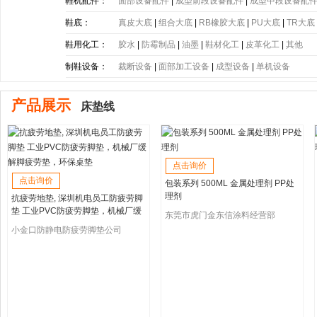
带
|
塑胶片
|
其他
鞋机配件：
面部设备配件
|
成型前段设备配件
|
成型中段设备配
鞋底：
真皮大底
|
组合大底
|
RB橡胶大底
|
PU大底
|
TR大底
底
|
PE大底
|
PP大底
|
SBR大底
|
PC大底
|
软木大底
鞋用化工：
胶水
|
防霉制品
|
油墨
|
鞋材化工
|
皮革化工
|
其他
制鞋设备：
裁断设备
|
面部加工设备
|
成型设备
|
单机设备
产品展示
床垫线
点击询价
点击询价
包装系列 500ML 金属处理剂 PP处
理剂
抗疲劳地垫, 深圳机电员工防疲劳脚
垫 工业PVC防疲劳脚垫，机械厂缓
东莞市虎门金东信涂料经营部
解脚疲劳垫，环保桌垫
小金口防静电防疲劳脚垫公司