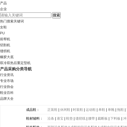
产品
企业
热门搜索关键词
女鞋
PU
前帮机
切割机
缝纫机
橡胶大底
双冷双热后重定型机
产品采购分类导航
行业资讯
专业市场
行业协会
鞋业百科
品牌大全
成品鞋：
正装鞋
|
休闲鞋
|
时装鞋
|
运动鞋
|
单鞋
|
单靴
|
拖鞋
|
鞋材辅料：
沿条
|
港宝
|
鞋垫
|
缝纫线
|
腰带
|
裁断板
|
下料板
|
冲