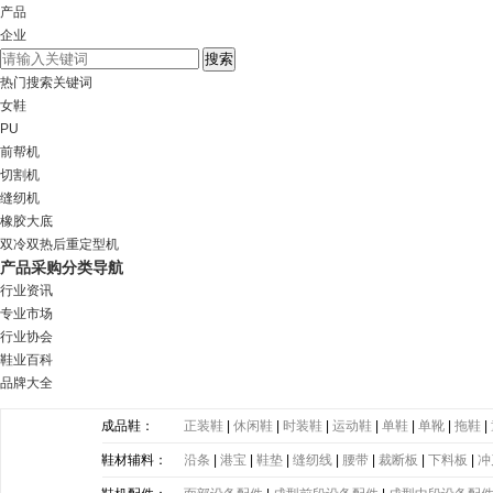
产品
企业
热门搜索关键词
女鞋
PU
前帮机
切割机
缝纫机
橡胶大底
双冷双热后重定型机
产品采购分类导航
行业资讯
专业市场
行业协会
鞋业百科
品牌大全
成品鞋：
正装鞋
|
休闲鞋
|
时装鞋
|
运动鞋
|
单鞋
|
单靴
|
拖鞋
|
鞋材辅料：
沿条
|
港宝
|
鞋垫
|
缝纫线
|
腰带
|
裁断板
|
下料板
|
冲