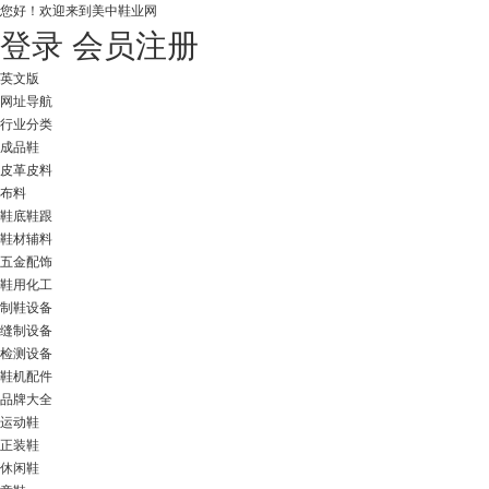
您好！
欢迎来到美中鞋业网
登录
会员注册
英文版
网址导航
行业分类
成品鞋
皮革皮料
布料
鞋底鞋跟
鞋材辅料
五金配饰
鞋用化工
制鞋设备
缝制设备
检测设备
鞋机配件
品牌大全
运动鞋
正装鞋
休闲鞋