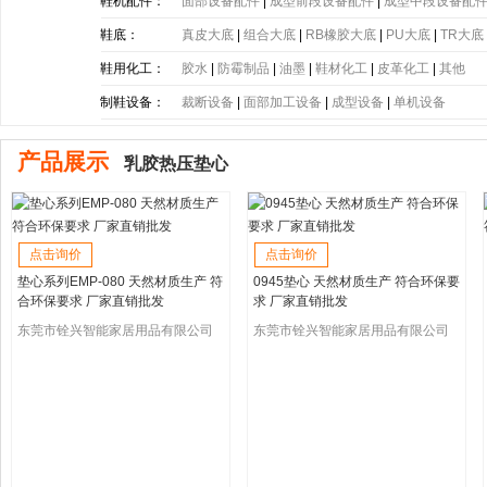
带
|
塑胶片
|
其他
鞋机配件：
面部设备配件
|
成型前段设备配件
|
成型中段设备配
鞋底：
真皮大底
|
组合大底
|
RB橡胶大底
|
PU大底
|
TR大底
底
|
PE大底
|
PP大底
|
SBR大底
|
PC大底
|
软木大底
鞋用化工：
胶水
|
防霉制品
|
油墨
|
鞋材化工
|
皮革化工
|
其他
制鞋设备：
裁断设备
|
面部加工设备
|
成型设备
|
单机设备
产品展示
乳胶热压垫心
点击询价
点击询价
垫心系列EMP-080 天然材质生产 符
0945垫心 天然材质生产 符合环保要
合环保要求 厂家直销批发
求 厂家直销批发
东莞市铨兴智能家居用品有限公司
东莞市铨兴智能家居用品有限公司