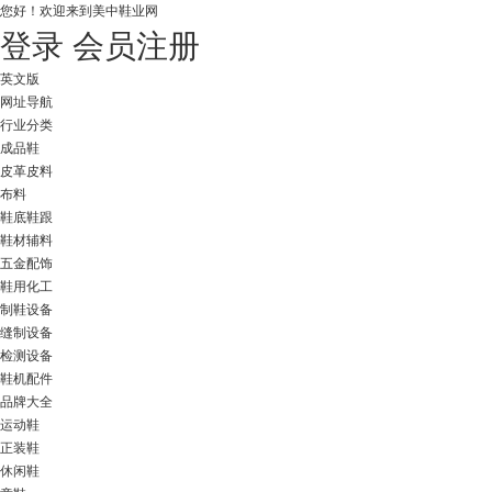
您好！
欢迎来到美中鞋业网
登录
会员注册
英文版
网址导航
行业分类
成品鞋
皮革皮料
布料
鞋底鞋跟
鞋材辅料
五金配饰
鞋用化工
制鞋设备
缝制设备
检测设备
鞋机配件
品牌大全
运动鞋
正装鞋
休闲鞋