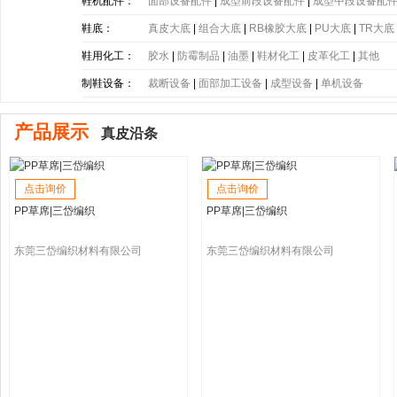
带
|
塑胶片
|
其他
鞋机配件：
面部设备配件
|
成型前段设备配件
|
成型中段设备配
鞋底：
真皮大底
|
组合大底
|
RB橡胶大底
|
PU大底
|
TR大底
底
|
PE大底
|
PP大底
|
SBR大底
|
PC大底
|
软木大底
鞋用化工：
胶水
|
防霉制品
|
油墨
|
鞋材化工
|
皮革化工
|
其他
制鞋设备：
裁断设备
|
面部加工设备
|
成型设备
|
单机设备
产品展示
真皮沿条
点击询价
点击询价
PP草席|三岱编织
PP草席|三岱编织
东莞三岱编织材料有限公司
东莞三岱编织材料有限公司