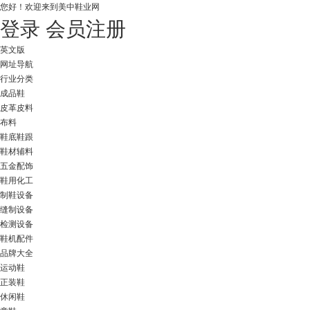
您好！
欢迎来到美中鞋业网
登录
会员注册
英文版
网址导航
行业分类
成品鞋
皮革皮料
布料
鞋底鞋跟
鞋材辅料
五金配饰
鞋用化工
制鞋设备
缝制设备
检测设备
鞋机配件
品牌大全
运动鞋
正装鞋
休闲鞋