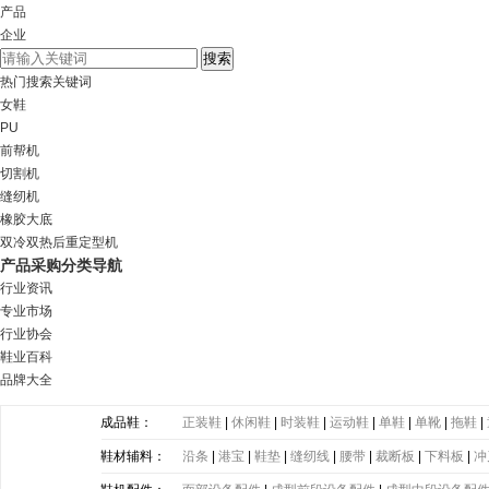
产品
企业
热门搜索关键词
女鞋
PU
前帮机
切割机
缝纫机
橡胶大底
双冷双热后重定型机
产品采购分类导航
行业资讯
专业市场
行业协会
鞋业百科
品牌大全
成品鞋：
正装鞋
|
休闲鞋
|
时装鞋
|
运动鞋
|
单鞋
|
单靴
|
拖鞋
|
鞋材辅料：
沿条
|
港宝
|
鞋垫
|
缝纫线
|
腰带
|
裁断板
|
下料板
|
冲