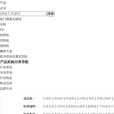
产品
企业
热门搜索关键词
女鞋
PU
前帮机
切割机
缝纫机
橡胶大底
双冷双热后重定型机
产品采购分类导航
行业资讯
专业市场
行业协会
鞋业百科
品牌大全
成品鞋：
正装鞋
|
休闲鞋
|
时装鞋
|
运动鞋
|
单鞋
|
单靴
|
拖鞋
|
鞋材辅料：
沿条
|
港宝
|
鞋垫
|
缝纫线
|
腰带
|
裁断板
|
下料板
|
冲