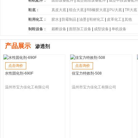
带
|
塑胶片
|
其他
鞋机配件：
面部设备配件
|
成型前段设备配件
|
成型中段设备配
鞋底：
真皮大底
|
组合大底
|
RB橡胶大底
|
PU大底
|
TR大底
底
|
PE大底
|
PP大底
|
SBR大底
|
PC大底
|
软木大底
鞋用化工：
胶水
|
防霉制品
|
油墨
|
鞋材化工
|
皮革化工
|
其他
制鞋设备：
裁断设备
|
面部加工设备
|
成型设备
|
单机设备
产品展示
渗透剂
点击询价
点击询价
水性固化剂-690F
佳宝力特效剂-508
温州市宝力佳化工有限公司
温州市宝力佳化工有限公司