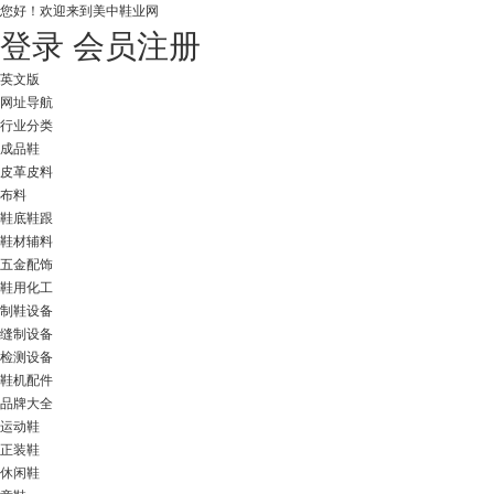
您好！
欢迎来到美中鞋业网
登录
会员注册
英文版
网址导航
行业分类
成品鞋
皮革皮料
布料
鞋底鞋跟
鞋材辅料
五金配饰
鞋用化工
制鞋设备
缝制设备
检测设备
鞋机配件
品牌大全
运动鞋
正装鞋
休闲鞋